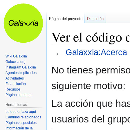
Página del proyecto
Discusión
Ver el código 
←
Galaxxia:Acerca
Wiki Galaxxia
Galaxxia.org
Ir
Ir
No tienes permiso
Instagram Galaxxia
a
a
Agentes implicades
la
la
Actividades
siguiente motivo:
navegación
búsqueda
Financiación
Recursos
Página aleatoria
La acción que has 
Herramientas
Lo que enlaza aquí
usuarios del grup
Cambios relacionados
Páginas especiales
Información de la