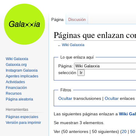
Página
Discusión
Páginas que enlazan c
←
Wiki Galaxxia
Ir
Ir
Lo que enlaza aquí
Wiki Galaxxia
a
a
Galaxxia.org
Página:
la
la
Instagram Galaxxia
selección
navegación
búsqueda
Agentes implicades
Actividades
Financiación
Filtros
Recursos
Ocultar
transclusiones |
Ocultar
enlaces
Página aleatoria
Herramientas
Las siguientes páginas enlazan a
Wiki Ga
Páginas especiales
Se muestran 3 elementos.
Versión para imprimir
Ver (50 anteriores | 50 siguientes) (
20
|
50