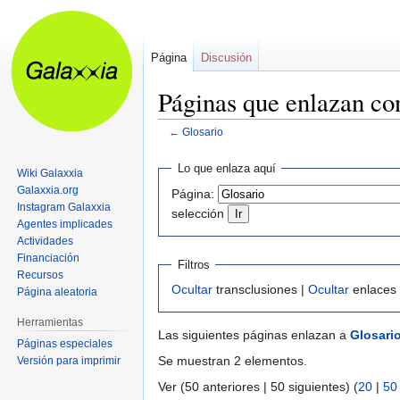
Página
Discusión
Páginas que enlazan co
←
Glosario
Ir
Ir
Lo que enlaza aquí
Wiki Galaxxia
a
a
Galaxxia.org
Página:
la
la
Instagram Galaxxia
selección
navegación
búsqueda
Agentes implicades
Actividades
Financiación
Filtros
Recursos
Ocultar
transclusiones |
Ocultar
enlaces
Página aleatoria
Herramientas
Las siguientes páginas enlazan a
Glosari
Páginas especiales
Se muestran 2 elementos.
Versión para imprimir
Ver (50 anteriores | 50 siguientes) (
20
|
50