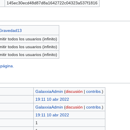
145ec30ecd48d87d8a1642722c04323a537f1816
Gravedad13
itir todos los usuarios (infinito)
itir todos los usuarios (infinito)
itir todos los usuarios (infinito)
 página.
GalaxxiaAdmin
(
discusión
|
contribs.
)
19:11 10 abr 2022
GalaxxiaAdmin
(
discusión
|
contribs.
)
19:11 10 abr 2022
1