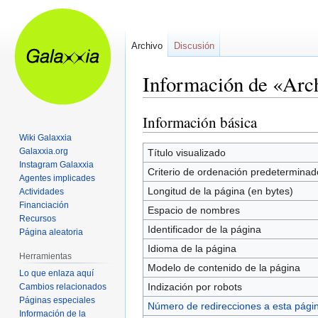
Archivo
Discusión
Información de «Arc
Información básica
Ir
Ir
a
a
Wiki Galaxxia
la
la
Galaxxia.org
Título visualizado
Instagram Galaxxia
navegación
búsqueda
Criterio de ordenación predeterminad
Agentes implicades
Longitud de la página (en bytes)
Actividades
Financiación
Espacio de nombres
Recursos
Identificador de la página
Página aleatoria
Idioma de la página
Herramientas
Modelo de contenido de la página
Lo que enlaza aquí
Indización por robots
Cambios relacionados
Páginas especiales
Número de redirecciones a esta pági
Información de la