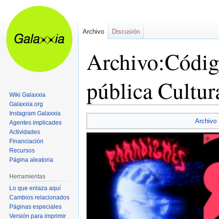
Archivo
Discusión
Archivo:Código
pública Cultur
Wiki Galaxxia
Galaxxia.org
Instagram Galaxxia
Ir
Ir
Archivo
Agentes implicades
a
a
Actividades
la
la
Financiación
navegación
búsqueda
Recursos
Página aleatoria
Herramientas
Lo que enlaza aquí
Cambios relacionados
Páginas especiales
Versión para imprimir